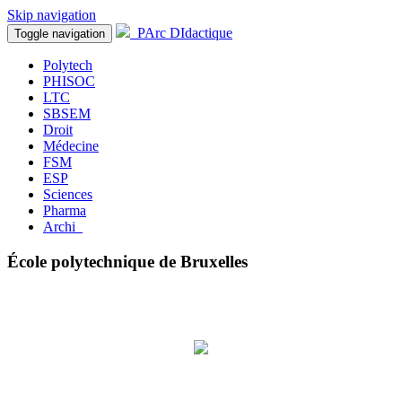
Skip navigation
PArc DIdactique
Toggle navigation
Polytech
PHISOC
LTC
SBSEM
Droit
Médecine
FSM
ESP
Sciences
Pharma
Archi
École polytechnique de Bruxelles